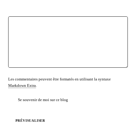
EMPHASE FORTE
EMPHASE
INSÉRÉ
SUPPRIMÉ
CITATION EN LIGNE
CODE
LOCUTION ÉTRANGÈRE
RETOUR À LA LIGNE
LISTE NON ORDONNÉE
LISTE ORDONNÉE
TEXTE PRÉFORMATÉ
BLOC DE CITATION
LIEN
Les commentaires peuvent être formatés en utilisant la syntaxe
Markdown Extra
.
Se souvenir de moi sur ce blog
PRÉVISUALISER