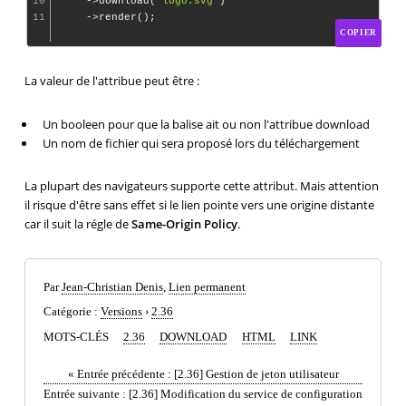
10
    ->download(
'logo.svg'
)

11
COPIER
La valeur de l'attribue peut être :
Un booleen pour que la balise ait ou non l'attribue download
Un nom de fichier qui sera proposé lors du téléchargement
La plupart des navigateurs supporte cette attribut. Mais attention
il risque d'être sans effet si le lien pointe vers une origine distante
car il suit la régle de
Same-Origin Policy
.
Par
Jean-Christian Denis
,
Lien permanent
Catégorie :
Versions
›
2.36
MOTS-CLÉS
2.36
DOWNLOAD
HTML
LINK
«
Entrée précédente :
[2.36] Gestion de jeton utilisateur
Entrée suivante :
[2.36] Modification du service de configuration