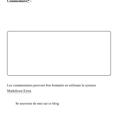
Commentaire
*
:
EMPHASE FORTE
EMPHASE
INSÉRÉ
SUPPRIMÉ
CITATION EN LIGNE
CODE
LOCUTION ÉTRANGÈRE
RETOUR À LA LIGNE
LISTE NON ORDONNÉE
LISTE ORDONNÉE
TEXTE PRÉFORMATÉ
BLOC DE CITATION
LIEN
Les commentaires peuvent être formatés en utilisant la syntaxe
Markdown Extra
.
Se souvenir de moi sur ce blog