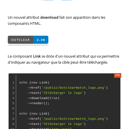
Un nouvel attribut
download
fait son apparition dans les
composants HTML.
Le composant
Link
se dote d'un nouvel attribut qui va permettre
d'indiquer au navigateur que la cible peut être téléchargée.
1
echo
 (
new
 Link)

2
    ->href(
'/public/DotclearWatch_logo.png'
)

3
    ->text(
'Télécharger le logo'
)

4
    ->download(
true
)

5
    ->render();

6
7
echo
 (
new
 Link)

8
    ->href(
'/public/DotclearWatch_logo.png'
)

9
    ->text(
'Télécharger le logo'
)
