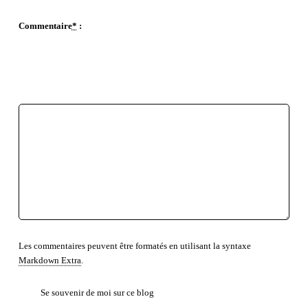
Commentaire
*
:
EMPHASE FORTE
EMPHASE
INSÉRÉ
SUPPRIMÉ
CITATION EN LIGNE
CODE
LOCUTION ÉTRANGÈRE
RETOUR À LA LIGNE
LISTE NON ORDONNÉE
LISTE ORDONNÉE
TEXTE PRÉFORMATÉ
BLOC DE CITATION
LIEN
Les commentaires peuvent être formatés en utilisant la syntaxe
Markdown Extra
.
Se souvenir de moi sur ce blog