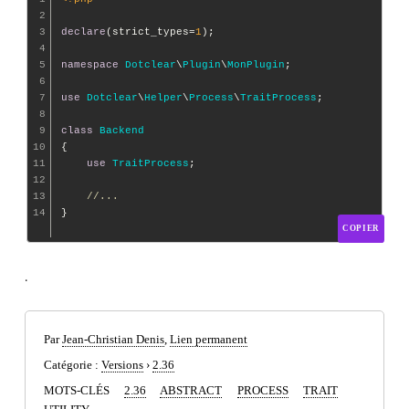
2
3
declare
(strict_types=
1
);

4
5
namespace
Dotclear
\
Plugin
\
MonPlugin
;

6
7
use
Dotclear
\
Helper
\
Process
\
TraitProcess
;

8
9
class
Backend
10
{

11
use
TraitProcess
;

12
13
//...
14
COPIER
.
Par
Jean-Christian Denis
,
Lien permanent
Catégorie :
Versions
›
2.36
MOTS-CLÉS
2.36
ABSTRACT
PROCESS
TRAIT