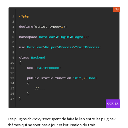
1
<?php
2
3
declare
(strict_types=
1
);

4
5
namespace
Dotclear
\
Plugin
\
blogroll
;

6
7
use
Dotclear
\
Helper
\
Process
\
TraitProcess
;

8
9
class
Backend
10
{

11
use
TraitProcess
;

12
13
public
static
function
init
()
: 
bool
14
{

15
//...
16
    }

17
COPIER
Les plugins dcProxy s'occupent de faire le lien entre les plugins /
thèmes qui ne sont pas à jour et l'utilisation du trait.