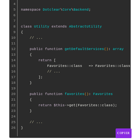
4
5
namespace
Dotclear
\
Core
\
Backend
;

6
7
8
class
Utility
extends
AbstractUtility
9
{

10
// ...
11
12
public
function
getDefaultServices
()
: 
array
13
{

14
return
 [

15
            Favorites::class   => Favorites::class,

16
// ...
17
        ];

18
    }

19
20
public
function
favorites
()
: 
Favorites
21
{

22
return
$this
->get(Favorites::class);

23
    }

24
25
// ...
26
COPIER