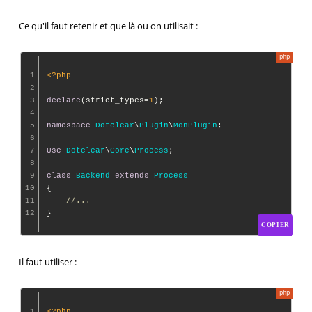
Ce qu'il faut retenir et que là ou on utilisait :
1
<?php
2
3
declare
(strict_types=
1
);

4
5
namespace
Dotclear
\
Plugin
\
MonPlugin
;

6
7
Use
Dotclear
\
Core
\
Process
;

8
9
class
Backend
extends
Process
10
{

11
//...
12
COPIER
Il faut utiliser :
1
<?php