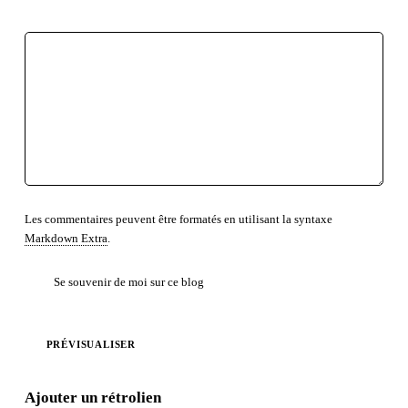
LISTE NON ORDONNÉE
LISTE ORDONNÉE
TEXTE PRÉFORMATÉ
BLOC DE CITATION
LIEN
Les commentaires peuvent être formatés en utilisant la syntaxe
Markdown Extra
.
Se souvenir de moi sur ce blog
PRÉVISUALISER
Ajouter un rétrolien