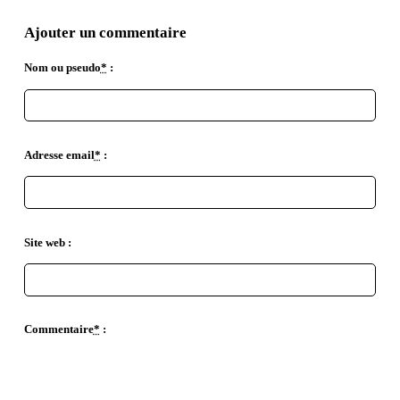
Ajouter un commentaire
Nom ou pseudo
*
:
Adresse email
*
:
Site web :
Commentaire
*
:
EMPHASE FORTE
EMPHASE
INSÉRÉ
SUPPRIMÉ
CITATION EN LIGNE
CODE
LOCUTION ÉTRANGÈRE
RETOUR À LA LIGNE