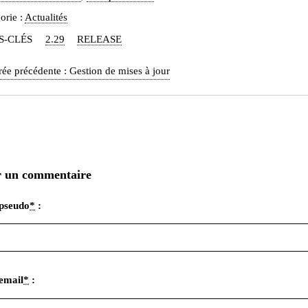
orie :
Actualités
S-CLÉS
2.29
RELEASE
rée précédente :
Gestion de mises à jour
r un commentaire
pseudo
*
:
email
*
: