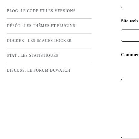
BLOG: LE CODE ET LES VERSIONS
Site web 
DÉPÔT : LES THÈMES ET PLUGINS
DOCKER : LES IMAGES DOCKER
Commen
STAT : LES STATISTIQUES
DISCUSS: LE FORUM DCWATCH
EMPHASE FORTE
EMPHASE
INSÉRÉ
SUPPRIMÉ
CITATION EN LIGNE
CODE
LOCUTION ÉTRANGÈRE
RETOUR À LA LIGNE
LISTE NON ORDONNÉE
LISTE ORDONNÉE
TEXTE PRÉFORMATÉ
BLOC DE CITATION
LIEN