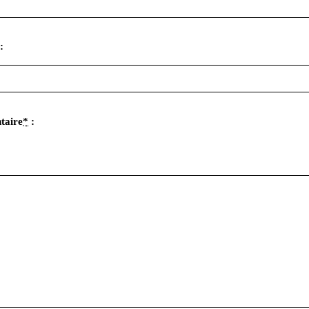
:
taire
*
: