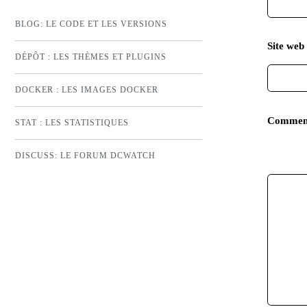
BLOG: LE CODE ET LES VERSIONS
Site web 
DÉPÔT : LES THÈMES ET PLUGINS
DOCKER : LES IMAGES DOCKER
Commen
STAT : LES STATISTIQUES
DISCUSS: LE FORUM DCWATCH
EMPHASE FORTE
EMPHASE
INSÉRÉ
SUPPRIMÉ
CITATION EN LIGNE
CODE
LOCUTION ÉTRANGÈRE
RETOUR À LA LIGNE
LISTE NON ORDONNÉE
LISTE ORDONNÉE
TEXTE PRÉFORMATÉ
BLOC DE CITATION
LIEN