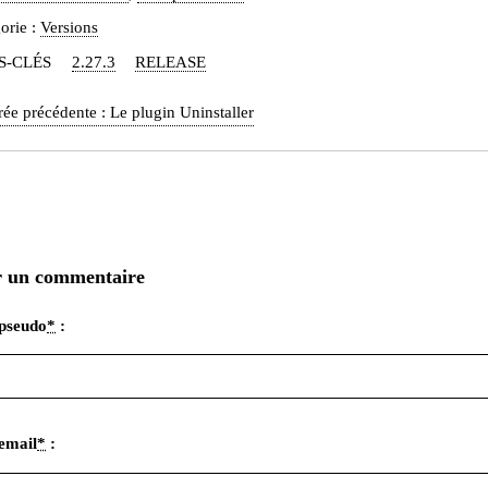
orie :
Versions
S-CLÉS
2.27.3
RELEASE
rée précédente :
Le plugin Uninstaller
r un commentaire
pseudo
*
:
email
*
: