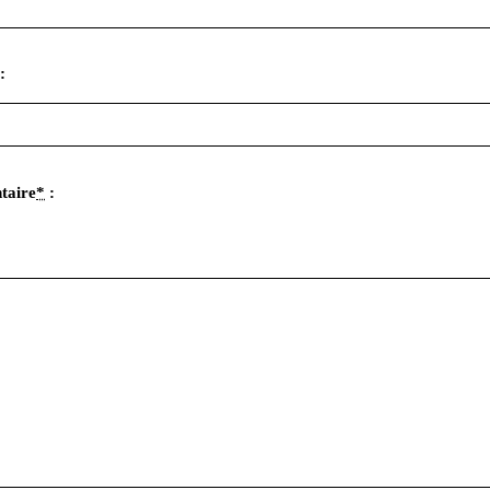
:
taire
*
: