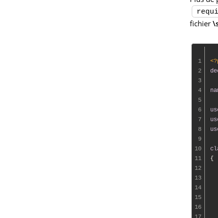
requ
fichier
\
1
<?
2
de
3
4
na
5
6
us
7
us
8
us
9
10
cl
11
{

12
13
14
15
16
17