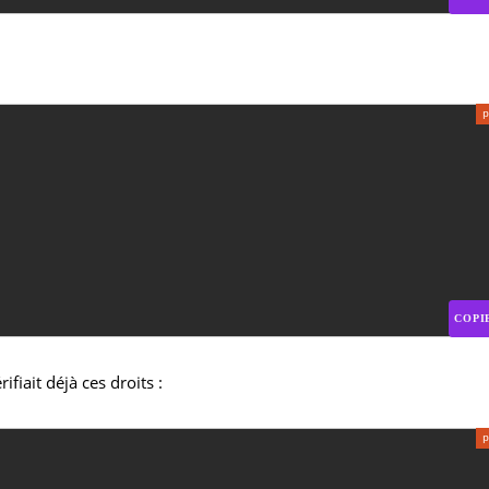
COPI
fiait déjà ces droits :