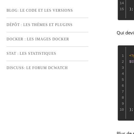
14
  
15
BLOG: LE CODE ET LES VERSIONS
DÉPÔT : LES THÈMES ET PLUGINS
Qui dev
DOCKER : LES IMAGES DOCKER
STAT : LES STATISTIQUES
1
<?
2
$t
DISCUSS: LE FORUM DCWATCH
3
4
  
5
6
7
8
9
  
10
Plus de 