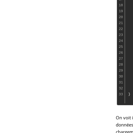
18
19
20
  
21
  
22
  
23
  
24
  
25
  
26
  
27
  
28
29
30
31
  
32
  
33
On voit 
données 
chargeme