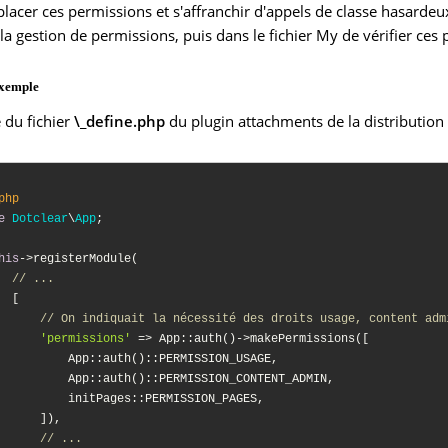
lacer ces permissions et s'affranchir d'appels de classe hasardeux
la gestion de permissions, puis dans le fichier My de vérifier ces
exemple
 du fichier
\_define.php
du plugin attachments de la distribution 
php
e
Dotclear
\
App
;

his
->registerModule(

// ...
  [

// On indiquait la nécessité des droits usage, content adm
'permissions'
 => App::auth()->makePermissions([

          App::auth()::PERMISSION_USAGE,

          App::auth()::PERMISSION_CONTENT_ADMIN,

          initPages::PERMISSION_PAGES,

      ]),

// ...