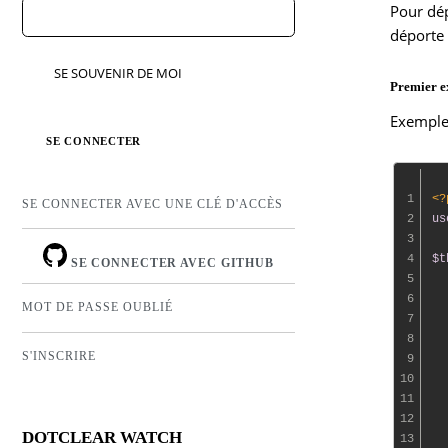
Pour dép
déporte 
SE SOUVENIR DE MOI
Premier 
Exemple
1
<?
SE CONNECTER AVEC UNE CLÉ D'ACCÈS
2
us
3
4
$t
SE CONNECTER AVEC GITHUB
5
6
  
MOT DE PASSE OUBLIÉ
7
8
S'INSCRIRE
9
  
10
  
11
  
12
  
DOTCLEAR WATCH
13