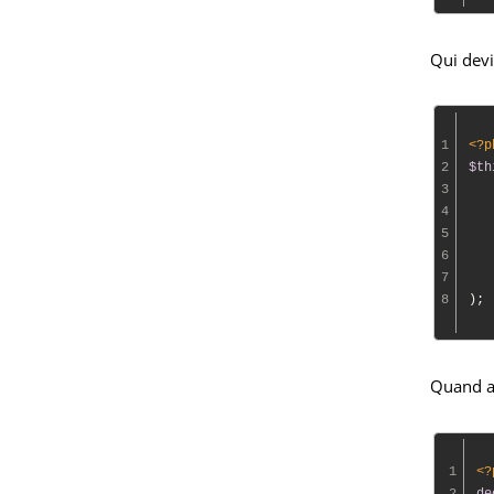
Qui dev
1
<?p
2
$th
3
4
   
5
6
7
   
8
Quand a
1
<?