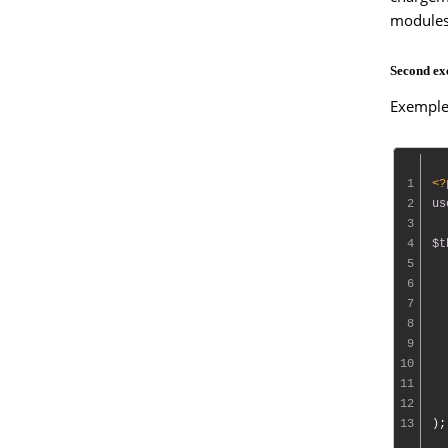
modules 
Second ex
Exemple
1
<?
2
us
3
4
$t
5
6
  
7
8
  
9
  
10
  
11
12
  
13