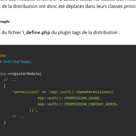
de la distribution ont donc été déplacés dans leurs classes princip
emple
 du fichier
\_define.php
du plugin tags de la distribution :
php
e
Dotclear
\
App
;

his
->registerModule(

// ...
  [

'permissions'
 => 
'App::auth()->makePermissions([

                  App::auth()::PERMISSION_USAGE,

                  App::auth()::PERMISSION_CONTENT_ADMIN,

              ])'
,

// ...
  ]
