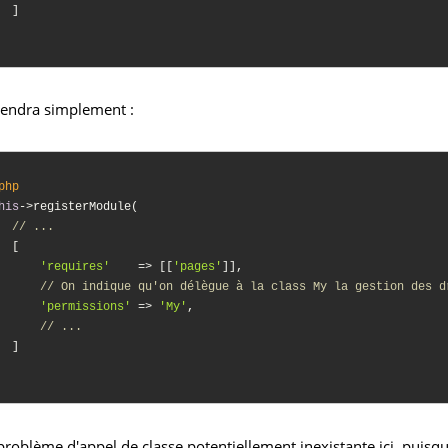
  ]

iendra simplement :
php
his
->registerModule(

// ...
  [

'requires'
    => [[
'pages'
]],

// On indique qu'on délègue à la class My la gestion des d
'permissions'
 => 
'My'
,

// ...
  ]

problème d'appel de classe potentiellement inexistante ici, puisqu'