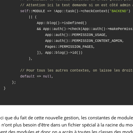
// Attention ici le test demande si on est côté admin 
self
::MODULE => !App::task()->checkContext(
'BACKEND'
)

              || (

                  App::blog()->isDefined()

                  && App::auth()->check(App::auth()->makePermissi
                      App::auth()::PERMISSION_USAGE,

                      App::auth()::PERMISSION_CONTENT_ADMIN,

                      Pages::PERMISSION_PAGES,

                  ]), App::blog()->id())

              ),

// Pour tous les autres contextes, on laisse les droit
default
 => 
null
,

      };

  }

ici que du fait de cette nouvelle gestion, les constantes de mod
n'ont plus besoin d'être dans un fichier spécial à la racine du m
nt des modules et donc on a accès à toutes les classes des modul