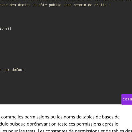
avec des droits ou côté public sans besoin de droits !
ons([

s par défaut
COPI
ule comme les permissions ou les noms de tables de bases de
odule puisque dorénavant on teste ces permissions après le
es pour les tests. Les constantes de permissions et de tables de