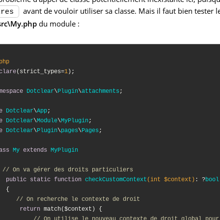
avant de vouloir utiliser sa classe. Mais il faut bien tester
ires
src\My.php
du module :
php
clare
(strict_types=
1
);

mespace
Dotclear
\
Plugin
\
attachments
;

e
Dotclear
\
App
e
Dotclear
\
Module
\
MyPlugin
e
Dotclear
\
Plugin
\
pages
\
Pages
;

ass
My
extends
MyPlugin
// On va gérer des droits particuliers
public
static
function
checkCustomContext
(int $context)
: ?
bool
{

// On recherche le contexte de droit
return
 match($context) {

// On utilise le nouveau contexte de droit global pour