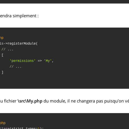
iendra simplement :
hp
is
->registerModule(

// ...
 [

'permissions'
 => 
'My'
,

// ...
 ]

u fichier
\src\My.php
du module, il ne changera pas puisqu'on véri
php