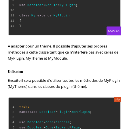
9
use
Dotclear
\
Module
\
MyPlugin
;

10
11
class
My
extends
MyPlugin
12
{

13
COPIER
A adapter pour un thème. Il possible d'ajouter ses propres
méthodes à cette classe tant que ça n'interfère pas avec celles de
MyPlugin, MyTheme et MyModule.
Utilisation
Ensuite il sera possible d'utiliser toutes les méthodes de MyPlugin
(MyTheme) dans les classes du plugin (thème).
1
<?php
2
namespace
Dotclear
\
Plugin
\
monPlugin
;

3
4
use
Dotclear
\
Core
\
Process
5
use
Dotclear
\
Core
\
Backend
\
Page
;
