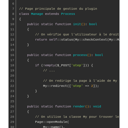
6
7
// Page principale de gestion du plugin
8
class
Manage
extends
Process
9
{

10
public
static
function
init
()
: 
bool
11
{

12
// On vérifie que l'utilisateur à le droit d'e
13
return
self
::status(My::checkContext(My::MANAGE
14
    }

15
16
public
static
function
process
()
: 
bool
17
{

18
if
 (!
empty
($_POST[
'step'
])) {

19
// ...
20
21
// On redirige la page à l'aide de My
22
            My::redirect([
'step'
 => 
2
]);

23
        }

24
    }

25
26
public
static
function
render
()
: 
void
27
{

28
// On utilise la classe My pour trouver le nom
29
        Page::openModule(

30
            My::name(),
