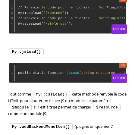
1
// Renvoie le code pour le fichier .../monPlugin/css/fr
2
My::cssload(
'frontend'
3
// Renvoie le code pour le fichier .../monPlugin/style.
4
My::cssLoad(
'/style.css'
COPIER
My::jsLoad()
1
public
static
function
jsLoad
(string $resource, ?string
COPIER
Tout comme
cette méthode renvoie le code
My::cssLoad()
HTML pour ajouter un fichier JS du module. Le paramètre
si il est à
true
permet de charger
$module
$resource
comme un module JS.
(plugins uniquement)
My::addBackendMenuItem()