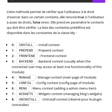
Cette méthode permet de vérifier que l'utilisateur à le droit
d'exercer dans un certain contexte, elle renvoie
true
si l'utilisateur
à assez de droits,
false
sinon. Elle prend en paramètre le contexte
qui doit être vérifier. La liste des contextes prédéfinis est
disponible dans les constantes de la classe My :
0
:
: Install context
INSTALL
1
:
: Prepend context
PREPEND
2
:
: Frontend context
FRONTEND
3
:
: Backend context (usually when the
BACKEND
connected user may access at least one functionnality of this
module)
4
:
: Manage context (main page of module)
MANAGE
5
:
: Config context (config page of module)
CONFIG
6
:
: Menu context (adding a admin menu item)
MENU
7
:
: Widgets context (managing blog's widgets)
WIDGETS
8
:
: Uninstall context (réservé pour le plugin
UNINSTALL
Uninstaller)