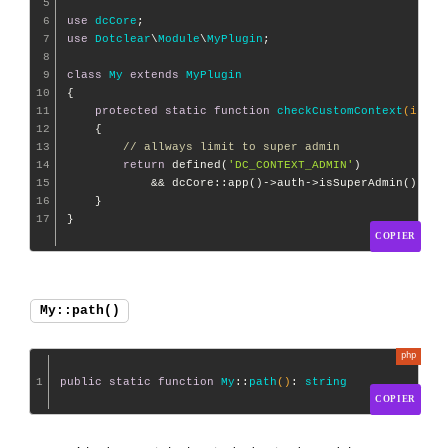
5
6
use
dcCore
7
use
Dotclear
\
Module
\
MyPlugin
;

8
9
class
My
extends
MyPlugin
10
{

11
protected
static
function
checkCustomContext
(int $
12
{

13
// allways limit to super admin
14
return
 defined(
'DC_CONTEXT_ADMIN'
)

15
            && dcCore::app()->auth->isSuperAdmin();

16
    }

17
COPIER
My::path()
1
public
static
function
My
::
path
()
: 
string
COPIER