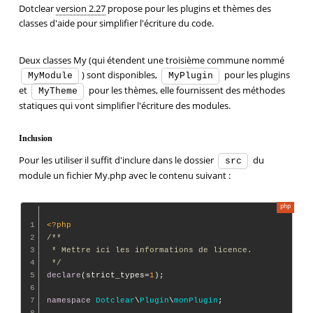
Dotclear
version 2.27
propose pour les plugins et thèmes des
classes d'aide pour simplifier l'écriture du code.
Deux classes My (qui étendent une troisième commune nommé
) sont disponibles,
pour les plugins
MyModule
MyPlugin
et
pour les thèmes, elle fournissent des méthodes
MyTheme
statiques qui vont simplifier l'écriture des modules.
Inclusion
Pour les utiliser il suffit d'inclure dans le dossier
du
src
module un fichier My.php avec le contenu suivant :
1
<?php
2
/**

3
 * Mettre ici les informations de licence.

4
 */
5
declare
(strict_types=
1
);

6
7
namespace
Dotclear
\
Plugin
\
monPlugin
;

8