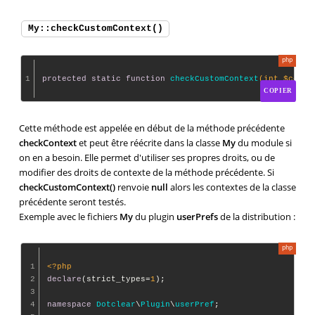
My::checkCustomContext()
1
protected
static
function
checkCustomContext
(int $conte
COPIER
Cette méthode est appelée en début de la méthode précédente
checkContext
et peut être réécrite dans la classe
My
du module si
on en a besoin. Elle permet d'utiliser ses propres droits, ou de
modifier des droits de contexte de la méthode précédente. Si
checkCustomContext()
renvoie
null
alors les contextes de la classe
précédente seront testés.
Exemple avec le fichiers
My
du plugin
userPrefs
de la distribution :
1
<?php
2
declare
(strict_types=
1
);

3
4
namespace
Dotclear
\
Plugin
\
userPref
;
