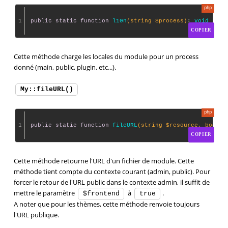
1
public
static
function
l10n
(string $process)
: 
void
COPIER
Cette méthode charge les locales du module pour un process
donné (main, public, plugin, etc...).
My::fileURL()
1
public
static
function
fileURL
(string $resource, bool $
COPIER
Cette méthode retourne l'URL d'un fichier de module. Cette
méthode tient compte du contexte courant (admin, public). Pour
forcer le retour de l'URL public dans le contexte admin, il suffit de
mettre le paramètre
à
.
$frontend
true
A noter que pour les thèmes, cette méthode renvoie toujours
l'URL publique.