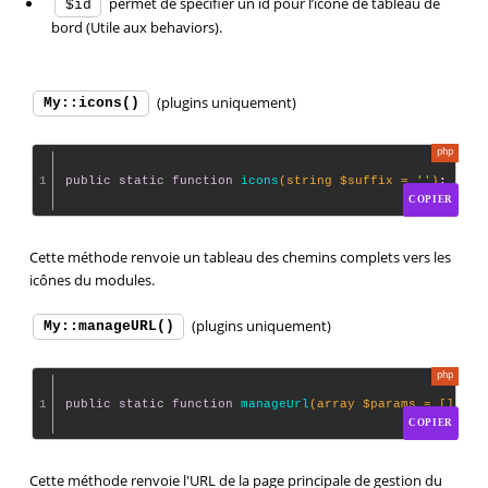
permet de spécifier un id pour l’icône de tableau de
$id
bord (Utile aux behaviors).
(plugins uniquement)
My::icons()
1
public
static
function
icons
(string $suffix = 
''
)
: 
arra
COPIER
Cette méthode renvoie un tableau des chemins complets vers les
icônes du modules.
(plugins uniquement)
My::manageURL()
1
public
static
function
manageUrl
(array $params = [], st
COPIER
Cette méthode renvoie l'URL de la page principale de gestion du