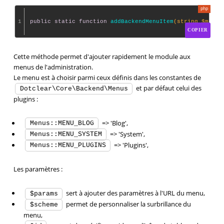
1
public
static
function
addBackendMenuItem
(string $menu 
COPIER
Cette méthode permet d'ajouter rapidement le module aux
menus de l'administration.
Le menu est à choisir parmi ceux définis dans les constantes de
et par défaut celui des
Dotclear\Core\Backend\Menus
plugins :
=> 'Blog',
Menus::MENU_BLOG
=> 'System',
Menus::MENU_SYSTEM
=> 'Plugins',
Menus::MENU_PLUGINS
Les paramètres :
sert à ajouter des paramètres à l'URL du menu,
$params
permet de personnaliser la surbrillance du
$scheme
menu,