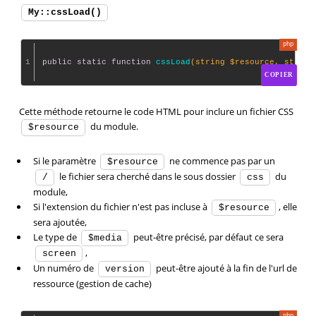
My::cssLoad()
1
public
static
function
cssLoad
(string $resource, string
COPIER
Cette méthode retourne le code HTML pour inclure un fichier CSS
du module.
$resource
Si le paramètre
ne commence pas par un
$resource
le fichier sera cherché dans le sous dossier
du
/
css
module,
Si l'extension du fichier n'est pas incluse à
, elle
$resource
sera ajoutée,
Le type de
peut-être précisé, par défaut ce sera
$media
,
screen
Un numéro de
peut-être ajouté à la fin de l'url de
version
ressource (gestion de cache)