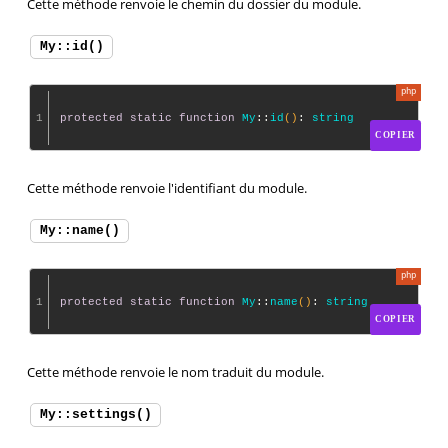
Cette méthode renvoie le chemin du dossier du module.
My::id()
1
protected
static
function
My
::
id
()
: 
string
COPIER
Cette méthode renvoie l'identifiant du module.
My::name()
1
protected
static
function
My
::
name
()
: 
string
COPIER
Cette méthode renvoie le nom traduit du module.
My::settings()