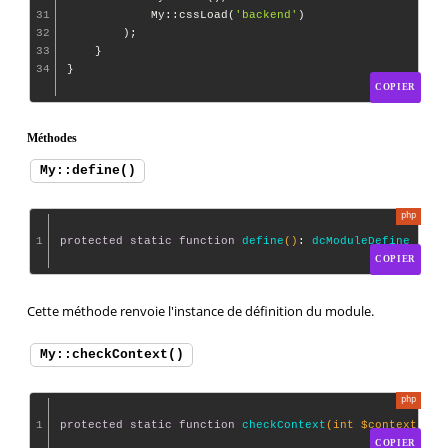
31
            My::cssLoad(
'backend'
)

32
        );

33
    }

34
COPIER
Méthodes
My::define()
1
protected
static
function
define
()
: 
dcModuleDefine
COPIER
Cette méthode renvoie l'instance de définition du module.
My::checkContext()
1
protected
static
function
checkContext
(int $context)
: 
b
COPIER