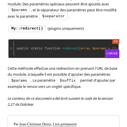
module. Des paramètres spéciaux peuvent être ajoutés avec
, et le séparateur des paramètres peut être modifié
$params
avec le paramètre
.
$separator
(plugins uniquement)
My::redirect()
1
public
static
function
redirect
(array $params = [], str
COPIER
Cette méthode effectue une redirection en prenant l'URL de base
du module, à laquelle il est possible d'ajouter des paramètres
. Le paramètre
permet d'ajouter par
$params
$suffix
exemple le renvoi vers un onglet spécifique.
Le contenu de ce document a été écrit suivant le code de la version
2.27 de Dotclear.
Par
Jean-Christian Denis
,
Lien permanent