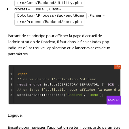
src/Core/Backend/Utility.php
Process
=
,
Class
=
Home
,
Fichier
=
Dotclear\Process\Backend\Home
src/Process/Backend/Home.php
Partant de ce principe pour afficher la page d'accueil de
l'administration de Dotclear, il faut dans le fichier index.php
indiquer où se trouve l'application et la lancer avec ces deux
paramètres :
1
<?php
2
// on va cherche l'application Dotclear
3
require_once
 implode(DIRECTORY_SEPARATOR, [
__DIR__
, 
'..
4
// on lance l'application pour afficher la page d'accue
5
Dotclear\App::bootstrap(
'Backend'
, 
'Home'
COPIER
Logique.
Ensuite pour naviguer, l'application va tenir compte du paramètre