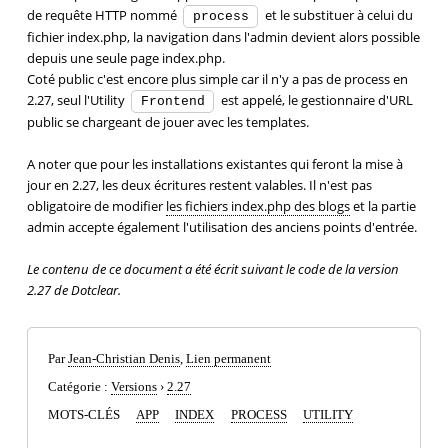
de requête HTTP nommé
et le substituer à celui du
process
fichier index.php, la navigation dans l'admin devient alors possible
depuis une seule page index.php.
Coté public c'est encore plus simple car il n'y a pas de process en
2.27, seul l'Utility
est appelé, le gestionnaire d'URL
Frontend
public se chargeant de jouer avec les templates.
A noter que pour les installations existantes qui feront la mise à
jour en 2.27, les deux écritures restent valables. Il n'est pas
obligatoire de modifier
les fichiers index.php des blogs
et la partie
admin accepte également l'utilisation des anciens points d'entrée.
Le contenu de ce document a été écrit suivant le code de la version
2.27 de Dotclear.
Par
Jean-Christian Denis
,
Lien permanent
Catégorie :
Versions
›
2.27
MOTS-CLÉS
APP
INDEX
PROCESS
UTILITY