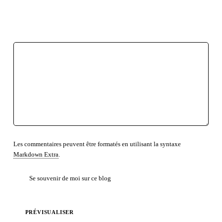
EMPHASE FORTE
EMPHASE
INSÉRÉ
SUPPRIMÉ
CITATION EN LIGNE
CODE
LOCUTION ÉTRANGÈRE
RETOUR À LA LIGNE
LISTE NON ORDONNÉE
LISTE ORDONNÉE
TEXTE PRÉFORMATÉ
BLOC DE CITATION
LIEN
Les commentaires peuvent être formatés en utilisant la syntaxe
Markdown Extra
.
Se souvenir de moi sur ce blog
PRÉVISUALISER