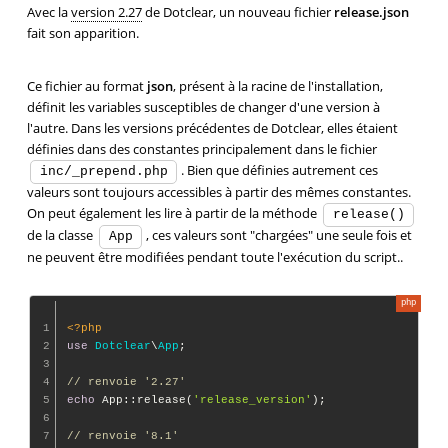
Avec la
version 2.27
de Dotclear, un nouveau fichier
release.json
fait son apparition.
Ce fichier au format
json
, présent à la racine de l'installation,
définit les variables susceptibles de changer d'une version à
l'autre. Dans les versions précédentes de Dotclear, elles étaient
définies dans des constantes principalement dans le fichier
. Bien que définies autrement ces
inc/_prepend.php
valeurs sont toujours accessibles à partir des mêmes constantes.
On peut également les lire à partir de la méthode
release()
de la classe
, ces valeurs sont "chargées" une seule fois et
App
ne peuvent être modifiées pendant toute l'exécution du script..
1
<?php
2
use
Dotclear
\
App
;

3
4
// renvoie '2.27'
5
echo
 App::release(
'release_version'
);

6
7
// renvoie '8.1'