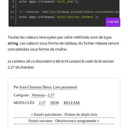
8
echo
 App::release(
'next_php'
);

9
10
// renvoie 'berlin,blowup,blueSilence,customCSS,ductil
11
echo
 App::release(
'distributed_themes'
COPIER
Toutes les valeurs renvoyées par cette méthode sont de type
string
. Les valeurs sous forme de tableau du fichier release seront
concaténées sous forme de chaîne.
Le contenu de ce document a été écrit suivant le code de la version
2.27 de Dotclear.
Par
Jean-Christian Denis
,
Lien permanent
Catégorie :
Versions
›
2.27
MOTS-CLÉS
2.27
JSON
RELEASE
«
Entrée précédente :
Fichier de dépôt tiers
Entrée suivante :
Obsolescence programmée
»