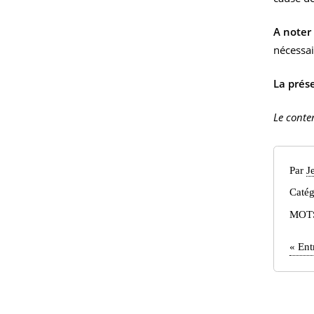
A noter 
nécessai
La prése
Le conte
Par
J
Catég
MOT
«
Ent