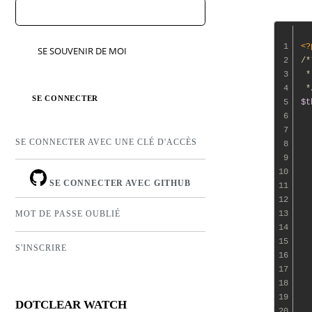
1
<?
SE SOUVENIR DE MOI
2
/*
3
 *
4
 *
5
$t
6
7
SE CONNECTER AVEC UNE CLÉ D'ACCÈS
8
9
10
  
SE CONNECTER AVEC GITHUB
11
12
  
13
  
MOT DE PASSE OUBLIÉ
14
  
15
  
S'INSCRIRE
16
17
18
  
19
  
DOTCLEAR WATCH
20