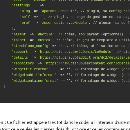
'settings'
    => [

'blog'
 => 
'#params.LeModule'
, 
// plugin, sa configurat
'self'
 => 
''
, 
// plugin, sa page de gestion est sa pag
'pref'
 => 
'#user-options.LeModule'
, 
// plugin, sa conf
      ],

'parent'
 => 
'ductile'
, 
// thème, son parent (optionnel)
'tplset'
 => 
'mustek'
, 
// thème, le jeu de template à utili
'standalone_config'
 => 
true
, 
// thème, utilisation de sa p
'support'
 => 
'https://github.com/JcDenis/LeModule'
, 
// Lie
'details'
 => 
'https://plugins.dotaddict.org/dc2/details/Le
'repository'
 => 
'https://raw.githubusercontent.com/JcDenis
'widgettitleformat'
     => 
''
, 
// formatage de widget (opt
'widgetsubtitleformat'
  => 
''
, 
// formatage de widget (opt
'widgetcontainerformat'
 => 
''
, 
// formatage de widget (opt
  ]

n :
Ce fichier est appelé très tôt dans le code, à l'intérieur d'une 
 tout cela seules les classes dcAuth, dcCore et celles contenues da