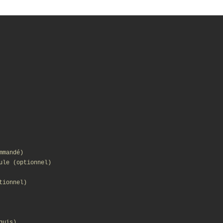
mmandé)
ule (optionnel)
tionnel)
quis)