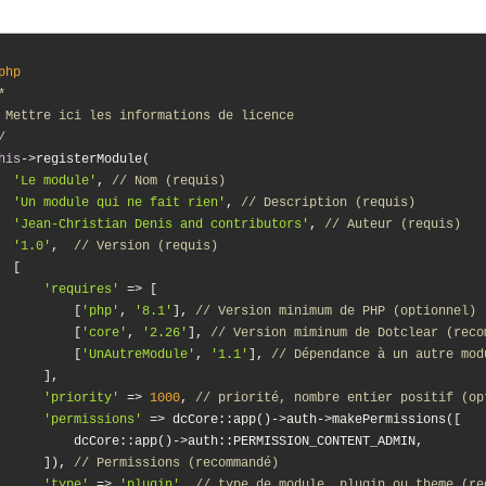
php
*

 Mettre ici les informations de licence

/
his
->registerModule(

'Le module'
, 
// Nom (requis)
'Un module qui ne fait rien'
, 
// Description (requis)
'Jean-Christian Denis and contributors'
, 
// Auteur (requis)
'1.0'
,  
// Version (requis)
  [

'requires'
 => [

          [
'php'
, 
'8.1'
], 
// Version minimum de PHP (optionnel)
          [
'core'
, 
'2.26'
], 
// Version miminum de Dotclear (reco
          [
'UnAutreModule'
, 
'1.1'
], 
// Dépendance à un autre mod
      ],

'priority'
 => 
1000
, 
// priorité, nombre entier positif (op
'permissions'
 => dcCore::app()->auth->makePermissions([

          dcCore::app()->auth::PERMISSION_CONTENT_ADMIN,

      ]), 
// Permissions (recommandé)
'type'
 => 
'plugin'
, 
// type de module, plugin ou theme (re