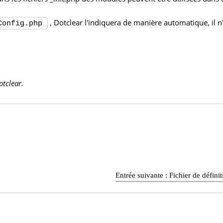
, Dotclear l'indiquera de manière automatique, il n
Config.php
otclear.
Entrée suivante :
Fichier de défini