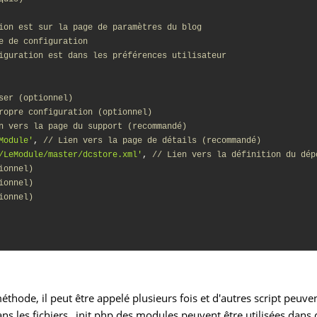
ion est sur la page de paramètres du blog
e de configuration
iguration est dans les préférences utilisateur
ser (optionnel)
ropre configuration (optionnel)
n vers la page du support (recommandé)
Module'
, 
// Lien vers la page de détails (recommandé)
/LeModule/master/dcstore.xml'
, 
// Lien vers la définition du dép
ionnel)
ionnel)
ionnel)
méthode, il peut être appelé plusieurs fois et d'autres script peuven
ns les fichiers _init.php des modules peuvent être utilisées dans c