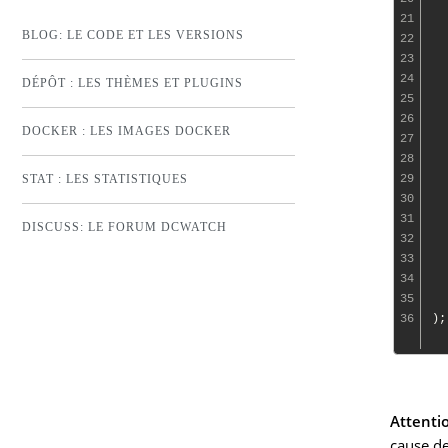
21
BLOG: LE CODE ET LES VERSIONS
22
23
24
DÉPÔT : LES THÈMES ET PLUGINS
25
  
26
DOCKER : LES IMAGES DOCKER
27
28
29
STAT : LES STATISTIQUES
30
31
DISCUSS: LE FORUM DCWATCH
32
33
34
35
  
36
Attentio
cause de